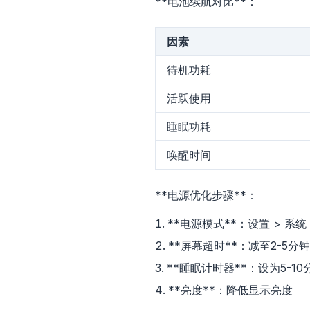
**电池续航对比**：
因素
待机功耗
活跃使用
睡眠功耗
flyo
唤醒时间
**电源优化步骤**：
**电源模式**：设置 > 系统 
**屏幕超时**：减至2-5分钟
**睡眠计时器**：设为5-10
**亮度**：降低显示亮度