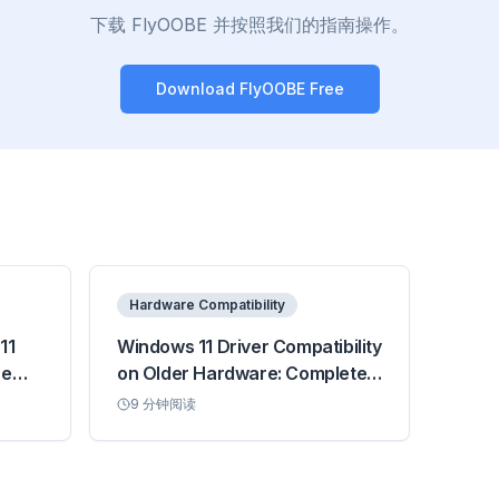
下载 FlyOOBE 并按照我们的指南操作。
Download FlyOOBE Free
Hardware Compatibility
11
Windows 11 Driver Compatibility
ce
on Older Hardware: Complete
Guide
9
分钟阅读