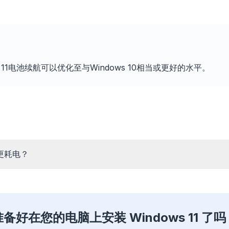
兼容所有浏
提升最多 3 倍
拦截广告和追踪器
Chrome、Edge、F
和缓存规则缩短每
阻止 AI 覆盖层、横幅广告和
Brave、Opera 
 11电池续航可以优化至与Windows 10相当或更好的水平。
站的加载时间。
跨站追踪器,告别拖慢。
全部优化
否更耗电？
准备好在您的电脑上安装 Windows 11 了吗