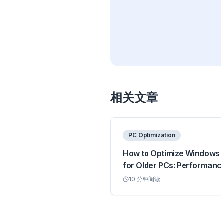
相关文章
PC Optimization
How to Optimize Windows 
for Older PCs: Performan
Guide
10
分钟阅读