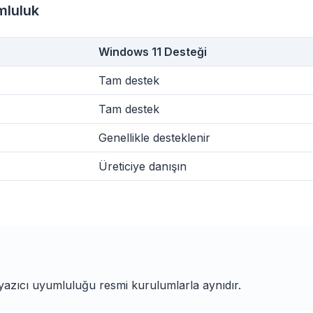
mluluk
Windows 11 Desteği
obe
Tam destek
Tam destek
Browser
Optimizer
Genellikle desteklenir
Üreticiye danışın
yazıcı uyumluluğu resmi kurulumlarla aynıdır.
Reklamları ve takipçileri
a kadar hızlı
Her tarayıcı
engelle