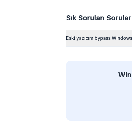
Akıllı pr
kurall
Sık Sorulan Sorular
yükleme 
Eski yazıcım bypass Windows 
Win