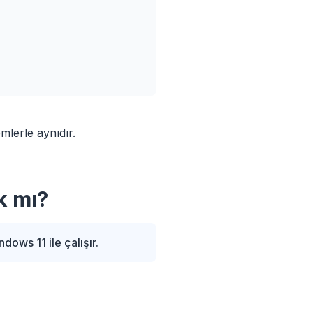
lerle aynıdır.
k mı?
dows 11 ile çalışır.