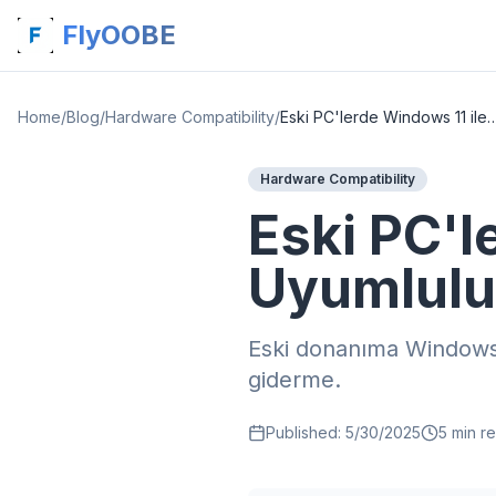
FlyOOBE
Home
/
Blog
/
Hardware Compatibility
/
Eski PC'lerde Windows 11 ile Yazı
Hardware Compatibility
Eski PC'l
Uyumlul
Eski donanıma Windows 
giderme.
Published:
5/30/2025
5
min r