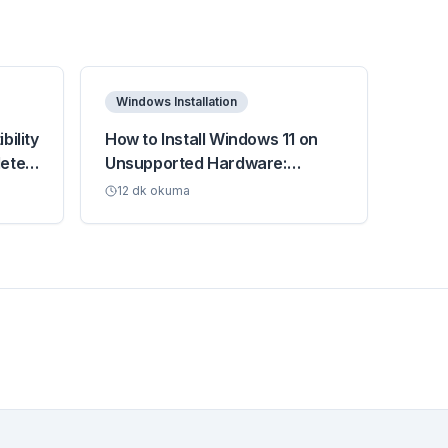
Windows Installation
bility
How to Install Windows 11 on
lete
Unsupported Hardware:
Complete 2026 Guide
12
dk okuma