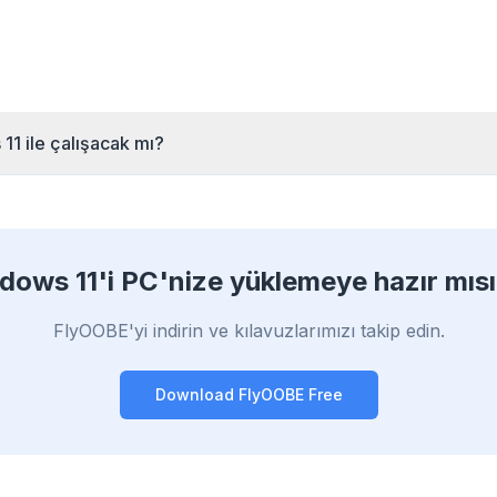
efetch ve önbellek
Chrome, Edge, 
Sizi yavaşlatan AI
arı, her sitedeki
Brave, Opera —
katmanlarını, banner
süresini kısaltır.
kurun, hepsini opt
reklamları ve siteler arası
takipçileri durdurur.
11 ile çalışacak mı?
dows 11'i PC'nize yüklemeye hazır mısı
FlyOOBE'yi indirin ve kılavuzlarımızı takip edin.
Download FlyOOBE Free