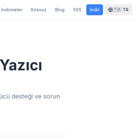
İndirmeler
Kılavuz
Blog
SSS
İndir
🇹🇷
TR
Yazıcı
ücü desteği ve sorun