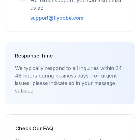
For direct support, you can also email
flyoobe
us at:
Annons
support@flyoobe.com
Browser
Optimizer
Response Time
Upp till 3× snabbare
We typically respond to all inquiries within 24-
Smart prefetch och cache-regler kortar
48 hours during business days. For urgent
laddningstider på varje webbplats.
issues, please indicate so in your message
subject.
Blockera annonser & spårare
Stoppar AI-överlägg, banners och
korssidesspårare som saktar ner dig.
För alla webbläsare
Chrome, Edge, Firefox, Brave, Opera — installera
Check Our FAQ
en gång, optimera alla.