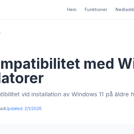
Hem
Funktioner
Nedladd
å äldre datorer
mpatibilitet med W
datorer
ibilitet vid installation av Windows 11 på äldre 
ead
Updated:
2/1/2026