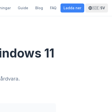
ningar
Guide
Blog
FAQ
Ladda ner
🇸🇪
SV
indows 11
hårdvara.