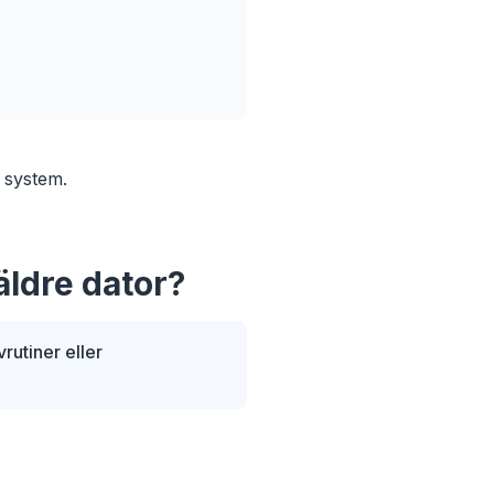
a system.
ldre dator?
utiner eller