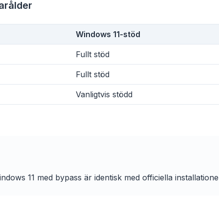
varålder
Windows 11-stöd
obe
Fullt stöd
Browser
Optimizer
Fullt stöd
Vanligtvis stödd
ndows 11 med bypass är identisk med officiella installatione
Blockera annonser &
ll 3× snabbare
För alla web
spårare