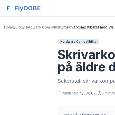
FlyOOBE
Home
/
Blog
/
Hardware Compatibility
/
Skrivarkompatibilitet med Windows 11 p
Hardware Compatibility
Skrivarko
på äldre 
Säkerställ skrivarkompat
Published:
5/30/2025
5
min r