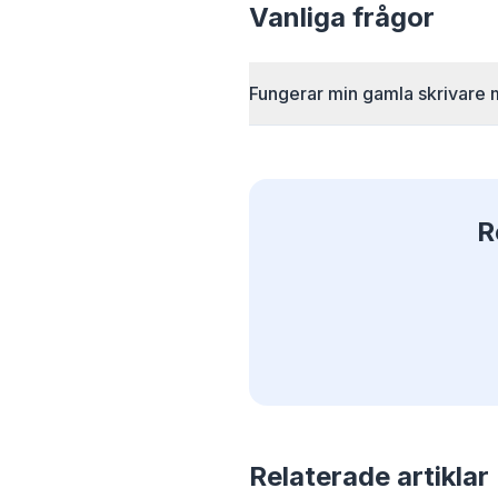
Smart pr
Vanliga frågor
regler ko
på va
Fungerar min gamla skrivare
R
Relaterade artiklar