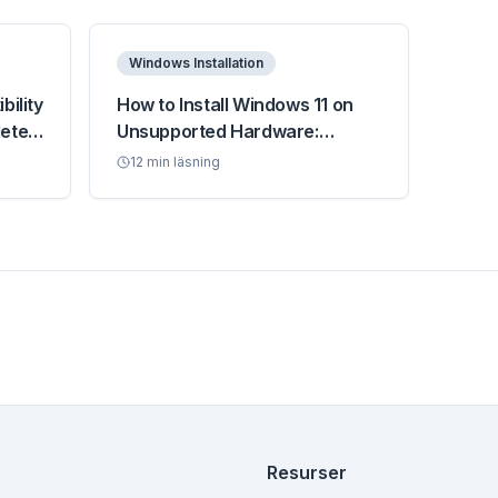
Windows Installation
bility
How to Install Windows 11 on
lete
Unsupported Hardware:
Complete 2026 Guide
12
min läsning
Resurser