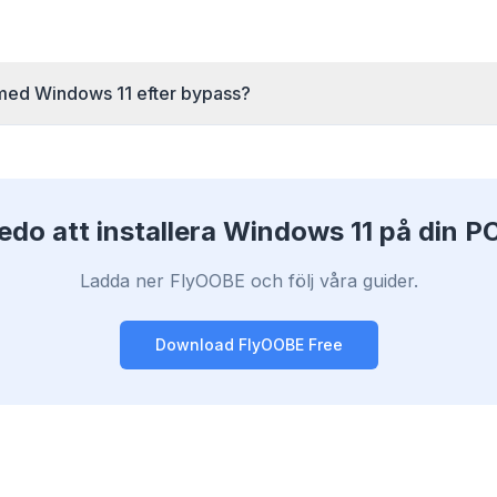
efetch och cache-
Chrome, Edge, 
Stoppar AI-överlägg,
rtar laddningstider
Brave, Opera — i
banners och
rje webbplats.
en gång, optime
korssidesspårare som
saktar ner dig.
 med Windows 11 efter bypass?
edo att installera Windows 11 på din P
Ladda ner FlyOOBE och följ våra guider.
Download FlyOOBE Free