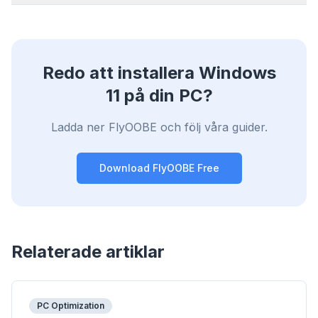
Stoppar AI-överlägg, banners och
korssidesspårare som saktar ner dig.
För alla webbläsare
Chrome, Edge, Firefox, Brave, Opera — installera
Redo att installera Windows
en gång, optimera alla.
11 på din PC?
Ladda ner FlyOOBE och följ våra guider.
Download FlyOOBE Free
Relaterade artiklar
PC Optimization