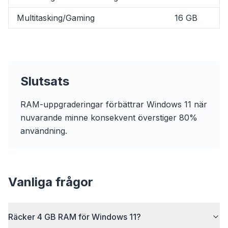
Multitasking/Gaming
16 GB
flyoobe
Slutsats
Annons
Browser
Optimizer
RAM-uppgraderingar förbättrar Windows 11 när
nuvarande minne konsekvent överstiger 80%
användning.
Upp till 3× snabbare
Vanliga frågor
Smart prefetch och cache-regler kortar
laddningstider på varje webbplats.
Räcker 4 GB RAM för Windows 11?
Blockera annonser & spårare