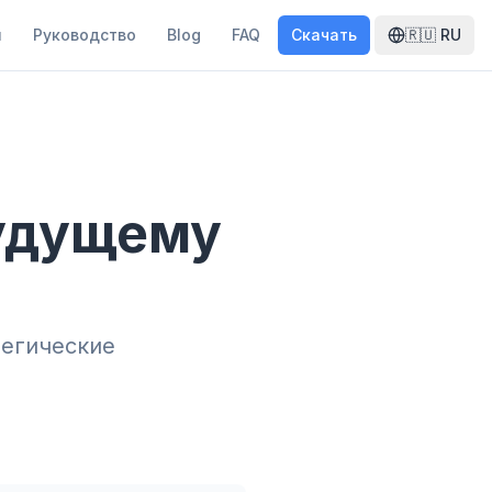
и
Руководство
Blog
FAQ
Скачать
🇷🇺
RU
будущему
тегические