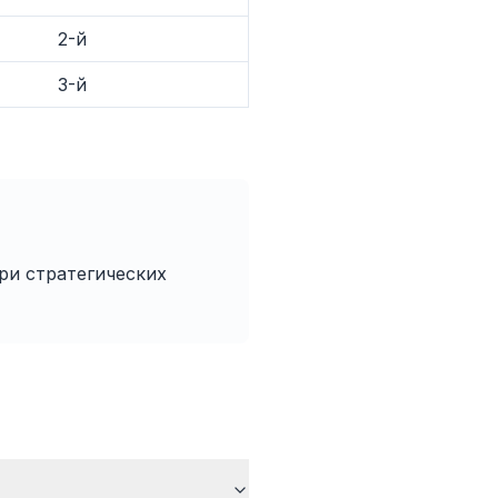
2-й
3-й
раузера
Firefox,
ra —
ин раз,
е все.
ри стратегических