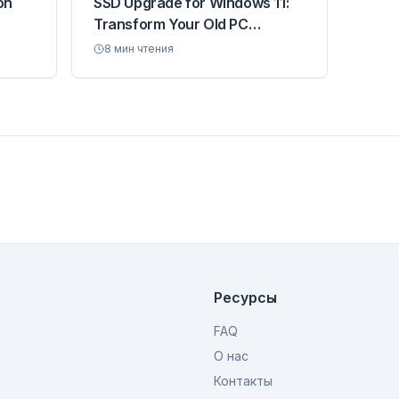
on
SSD Upgrade for Windows 11:
Transform Your Old PC
Performance
8
мин чтения
Ресурсы
FAQ
О нас
Контакты