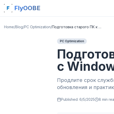
FlyOOBE
Home
/
Blog
/
PC Optimization
/
Подготовка старого ПК к будущему с Windows 11
PC Optimization
Подготов
с Window
Продлите срок службы
обновления и практик
Published:
6/5/2025
8
min re