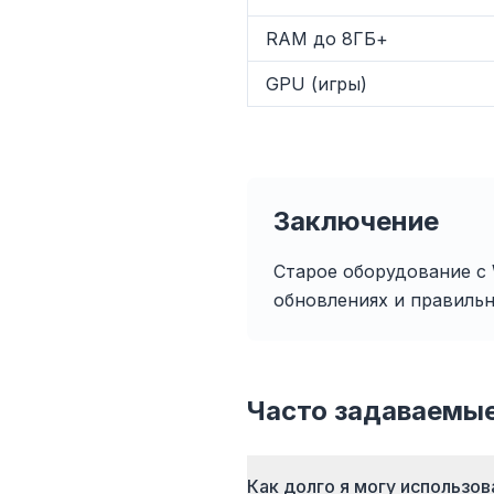
RAM до 8ГБ+
GPU (игры)
До 
Умный пр
кеша с
Заключение
загру
Старое оборудование с 
обновлениях и правиль
Часто задаваемы
Как долго я могу использов