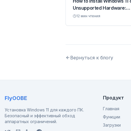
How to Install Windows 11 
Unsupported Hardware:
Complete 2026 Guide
12
мин чтения
Вернуться к блогу
Продукт
FlyOOBE
Главная
Установка Windows 11 для каждого ПК.
Безопасный и эффективный обход
Функции
аппаратных ограничений.
Загрузки