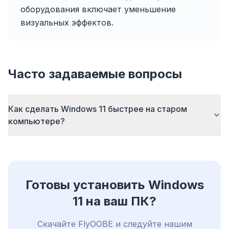
оборудования включает уменьшение
визуальных эффектов.
flyoobe
Реклама
Browser
Optimizer
Часто задаваемые вопросы
Как сделать Windows 11 быстрее на старом
компьютере?
До 3× быстрее
Умный префетч и правила кеша сокращают
время загрузки на каждом сайте.
Блок рекламы и трекеров
Готовы установить Windows
Останавливает AI-оверлеи, баннеры и
межсайтовые трекеры, которые тормозят вас.
11 на ваш ПК?
Для любого браузера
Скачайте FlyOOBE и следуйте нашим