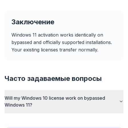
Заключение
До 3× быстрее
Windows 11 activation works identically on
Умный префетч и правила кеша сокращают
время загрузки на каждом сайте.
bypassed and officially supported installations.
Your existing licenses transfer normally.
Блок рекламы и трекеров
Останавливает AI-оверлеи, баннеры и
межсайтовые трекеры, которые тормозят вас.
Для любого браузера
Часто задаваемые вопросы
Chrome, Edge, Firefox, Brave, Opera —
установите один раз, оптимизируйте все.
Will my Windows 10 license work on bypassed
Windows 11?