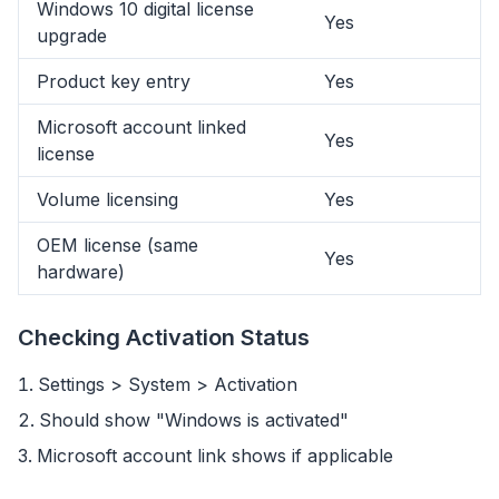
Windows 10 digital license
Yes
upgrade
Product key entry
Yes
Microsoft account linked
Yes
license
Volume licensing
Yes
OEM license (same
Yes
hardware)
Checking Activation Status
flyoobe
Settings > System > Activation
Реклама
Should show "Windows is activated"
Browser
Optimizer
Microsoft account link shows if applicable