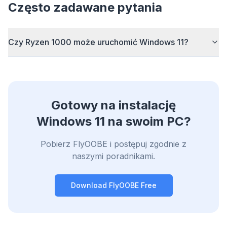
Inteligentny prefetch i reguły cache skracają
Często zadawane pytania
czas ładowania każdej strony.
Blokuj reklamy i trackery
Czy Ryzen 1000 może uruchomić Windows 11?
Zatrzymuje nakładki AI, banery i trackery, które
Cię spowalniają.
Każda przeglądarka
Chrome, Edge, Firefox, Brave, Opera — jedna
instalacja, wszystkie zoptymalizowane.
Gotowy na instalację
Windows 11 na swoim PC?
Pobierz FlyOOBE i postępuj zgodnie z
naszymi poradnikami.
Download FlyOOBE Free