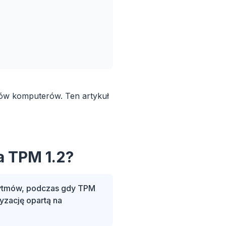
nów komputerów. Ten artykuł
a TPM 1.2?
orytmów, podczas gdy TPM
ryzację opartą na