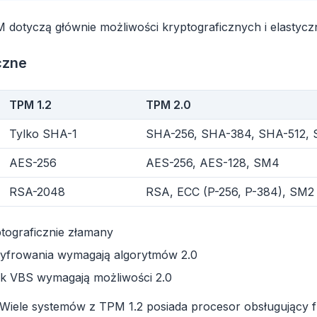
dotyczą głównie możliwości kryptograficznych i elastyczn
czne
TPM 1.2
TPM 2.0
Tylko SHA-1
SHA-256, SHA-384, SHA-512, 
AES-256
AES-256, AES-128, SM4
RSA-2048
RSA, ECC (P-256, P-384), SM2
obe
tograficznie złamany
Browser
Optimizer
yfrowania wymagają algorytmów 2.0
ak VBS wymagają możliwości 2.0
iele systemów z TPM 1.2 posiada procesor obsługujący f