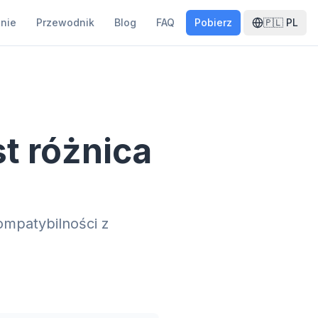
anie
Przewodnik
Blog
FAQ
Pobierz
🇵🇱
PL
t różnica
ompatybilności z