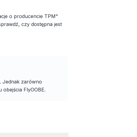
macje o producencie TPM"
 sprawdź, czy dostępna jest
ądarka
Firefox,
— jedna
a. Jednak zarówno
zystkie
wane.
u obejścia FlyOOBE.