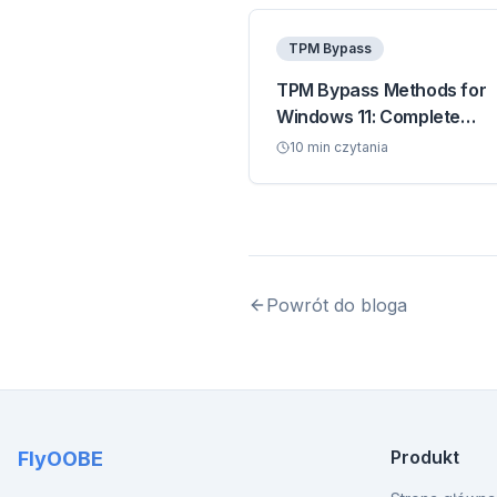
TPM Bypass
TPM Bypass Methods for
Windows 11: Complete
Technical Guide
10
min czytania
Powrót do bloga
Produkt
FlyOOBE