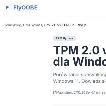
FlyOOBE
Home
/
Blog
/
TPM Bypass
/
TPM 2.0 vs TPM 1.2: Jaka jest różnica dla Windows 11?
TPM Bypass
TPM 2.0 v
dla Wind
Porównanie specyfikacji
Windows 11. Dowiedz s
Published:
2/10/2025
7
min re