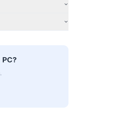
m PC?
.