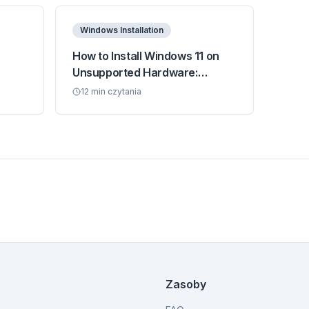
Windows Installation
How to Install Windows 11 on
Unsupported Hardware:
Complete 2026 Guide
12
min czytania
Zasoby