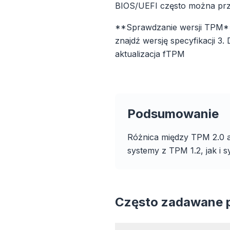
BIOS/UEFI często można prze
**Sprawdzanie wersji TPM**:
znajdź wersję specyfikacji 3.
aktualizacja fTPM
Do 
Podsumowanie
Intelig
reguły ca
Różnica między TPM 2.0 a
ładowan
systemy z TPM 1.2, jak i
Często zadawane 