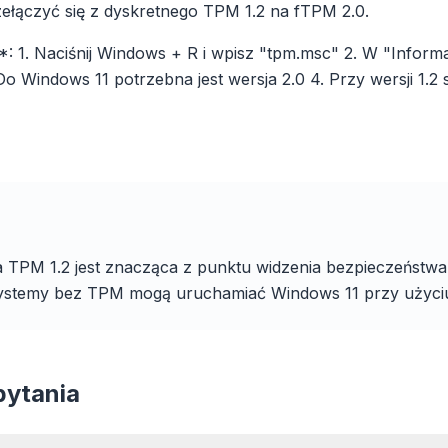
łączyć się z dyskretnego TPM 1.2 na fTPM 2.0.
 1. Naciśnij Windows + R i wpisz "tpm.msc" 2. W "Infor
 Do Windows 11 potrzebna jest wersja 2.0 4. Przy wersji 1.2
Blokuj reklamy i
Każda przegl
3× szybciej
trackery
Chrome, Edge, 
entny prefetch i
Brave, Opera 
Zatrzymuje nakładki AI,
che skracają czas
 TPM 1.2 jest znacząca z punktu widzenia bezpieczeństw
instalacja, ws
banery i trackery, które Cię
ia każdej strony.
zoptymalizo
spowalniają.
 systemy bez TPM mogą uruchamiać Windows 11 przy użyci
pytania