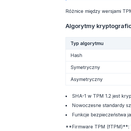
Różnice między wersjami TPM 
Algorytmy kryptografi
Typ algorytmu
Hash
Symetryczny
Asymetryczny
flyo
SHA-1 w TPM 1.2 jest kryp
Nowoczesne standardy sz
Funkcje bezpieczeństwa j
**Firmware TPM (fTPM)**: W