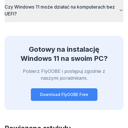
Czy Windows 11 może działać na komputerach bez
UEFI?
Do 3× szybciej
Inteligentny prefetch i reguły cache skracają
czas ładowania każdej strony.
Blokuj reklamy i trackery
Zatrzymuje nakładki AI, banery i trackery, które
Gotowy na instalację
Cię spowalniają.
Windows 11 na swoim PC?
Każda przeglądarka
Chrome, Edge, Firefox, Brave, Opera — jedna
Pobierz FlyOOBE i postępuj zgodnie z
instalacja, wszystkie zoptymalizowane.
naszymi poradnikami.
Download FlyOOBE Free