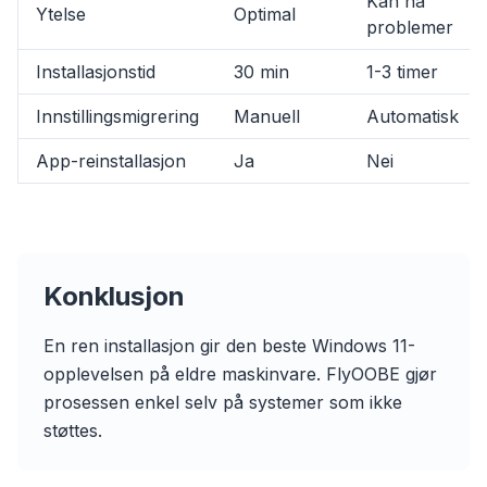
Kan ha
Ytelse
Optimal
problemer
Installasjonstid
30 min
1-3 timer
Innstillingsmigrering
Manuell
Automatisk
App-reinstallasjon
Ja
Nei
flyoobe
Sponsored
Konklusjon
Browser
Optimizer
En ren installasjon gir den beste Windows 11-
opplevelsen på eldre maskinvare. FlyOOBE gjør
prosessen enkel selv på systemer som ikke
støttes.
Up to 3× faster