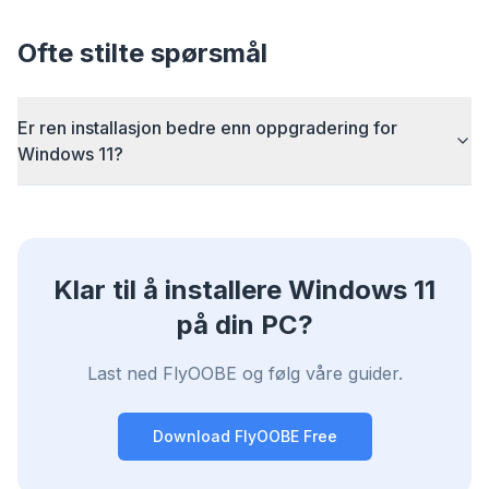
Smart prefetch and cache rules cut page load
times across every site you visit.
Ofte stilte spørsmål
Block ads & trackers
Stops the AI overlays, banner ads, and cross-site
trackers that slow you down.
Er ren installasjon bedre enn oppgradering for
Windows 11?
Works with any browser
Chrome, Edge, Firefox, Brave, Opera — install
once, optimize them all.
Klar til å installere Windows 11
på din PC?
Last ned FlyOOBE og følg våre guider.
Download FlyOOBE Free