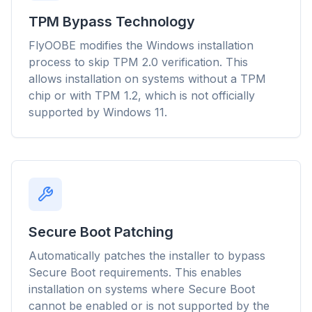
TPM Bypass Technology
FlyOOBE modifies the Windows installation
process to skip TPM 2.0 verification. This
Tot 3× sneller
allows installation on systems without a TPM
Slimme prefetch en cache-regels verkorten
chip or with TPM 1.2, which is not officially
laadtijden op elke website.
supported by Windows 11.
Blokkeer advertenties & trackers
Stopt AI-overlays, banners en cross-site trackers
die je vertragen.
Voor elke browser
Chrome, Edge, Firefox, Brave, Opera — eenmaal
installeren, allemaal optimaliseren.
Secure Boot Patching
Automatically patches the installer to bypass
Secure Boot requirements. This enables
installation on systems where Secure Boot
cannot be enabled or is not supported by the