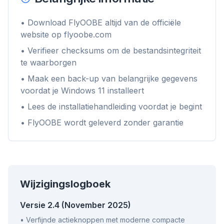
die je vertragen.
Voor elke browser
•
Download FlyOOBE altijd van de officiële
Chrome, Edge, Firefox, Brave, Opera — eenmaal
website op flyoobe.com
installeren, allemaal optimaliseren.
•
Verifieer checksums om de bestandsintegriteit
te waarborgen
•
Maak een back-up van belangrijke gegevens
voordat je Windows 11 installeert
•
Lees de installatiehandleiding voordat je begint
•
FlyOOBE wordt geleverd zonder garantie
Wijzigingslogboek
Versie 2.4 (November 2025)
•
Verfijnde actieknoppen met moderne compacte