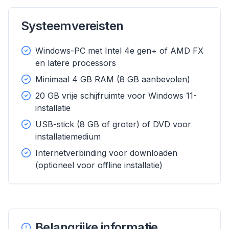
Systeemvereisten
Windows-PC met Intel 4e gen+ of AMD FX
flyoobe
en latere processors
Advertentie
Minimaal 4 GB RAM (8 GB aanbevolen)
Browser
Optimizer
20 GB vrije schijfruimte voor Windows 11-
installatie
USB-stick (8 GB of groter) of DVD voor
installatiemedium
Internetverbinding voor downloaden
(optioneel voor offline installatie)
Tot 3× sneller
Slimme prefetch en cache-regels verkorten
laadtijden op elke website.
Blokkeer advertenties & trackers
Stopt AI-overlays, banners en cross-site trackers
Belangrijke informatie