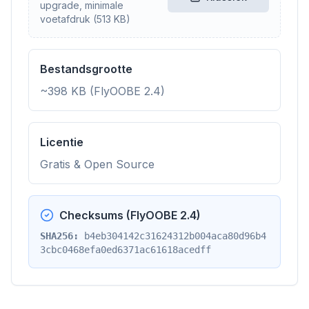
upgrade, minimale
voetafdruk (513 KB)
Bestandsgrootte
~398 KB (FlyOOBE 2.4)
Licentie
Gratis & Open Source
Checksums (FlyOOBE 2.4)
SHA256:
b4eb304142c31624312b004aca80d96b4
3cbc0468efa0ed6371ac61618acedff