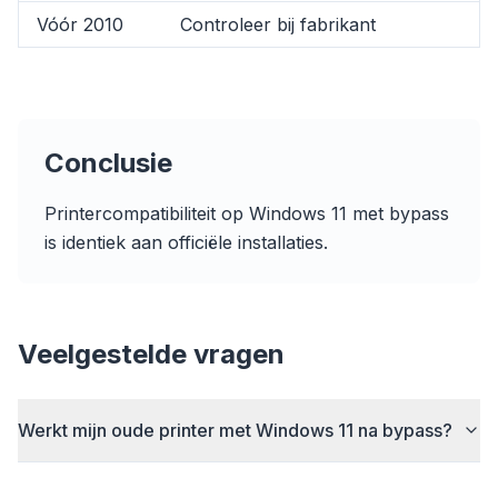
Vóór 2010
Controleer bij fabrikant
flyoobe
Conclusie
Advertentie
Printercompatibiliteit op Windows 11 met bypass
Browser
Optimizer
is identiek aan officiële installaties.
Veelgestelde vragen
Tot 3× sneller
Slimme prefetch en cache-regels verkorten
Werkt mijn oude printer met Windows 11 na bypass?
laadtijden op elke website.
Blokkeer advertenties & trackers