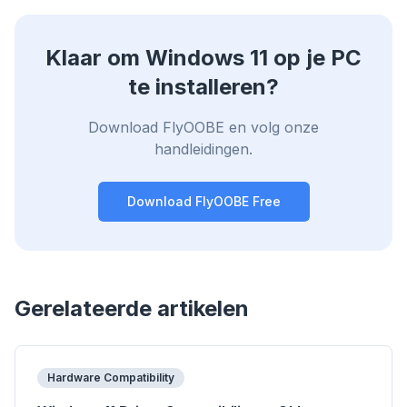
Stopt AI-overlays, banners en cross-site trackers
die je vertragen.
Klaar om Windows 11 op je PC
Voor elke browser
Chrome, Edge, Firefox, Brave, Opera — eenmaal
te installeren?
installeren, allemaal optimaliseren.
Download FlyOOBE en volg onze
handleidingen.
Download FlyOOBE Free
Gerelateerde artikelen
Hardware Compatibility