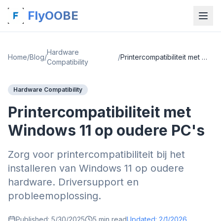
FlyOOBE
Hardware
Home
/
Blog
/
/
Printercompatibiliteit met Windows 11 op oudere PC's
Compatibility
Hardware Compatibility
Printercompatibiliteit met
Windows 11 op oudere PC's
Zorg voor printercompatibiliteit bij het
installeren van Windows 11 op oudere
hardware. Driversupport en
probleemoplossing.
Published:
5/30/2025
5
min read
Updated:
2/1/2026