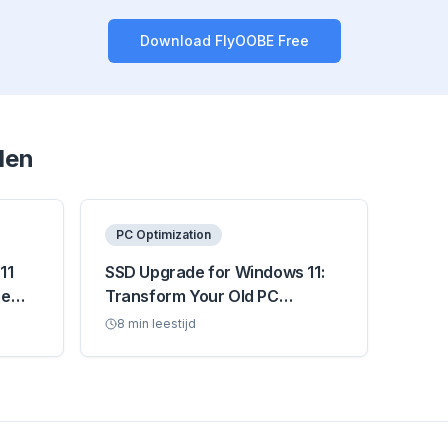
Download FlyOOBE Free
len
PC Optimization
11
SSD Upgrade for Windows 11:
ce
Transform Your Old PC
Performance
8
min leestijd