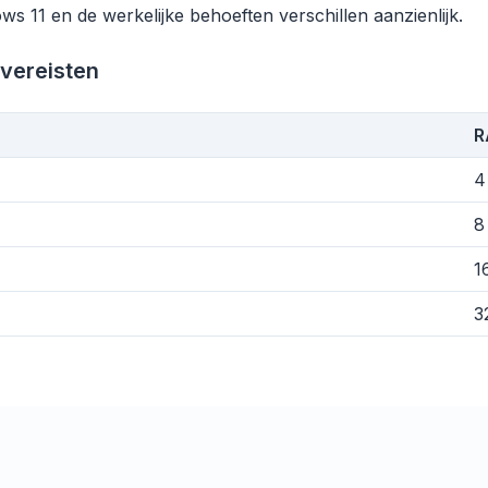
 11 en de werkelijke behoeften verschillen aanzienlijk.
 vereisten
R
4
obe
8
Browser
Optimizer
1
3