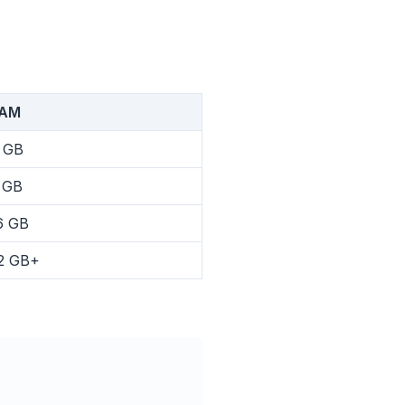
AM
 GB
Advertentie
 GB
6 GB
2 GB+