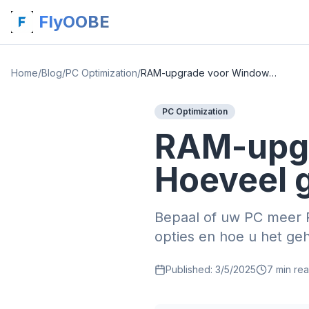
FlyOOBE
Home
/
Blog
/
PC Optimization
/
RAM-upgrade voor Windows 11: Hoeveel geheugen heb je echt nodig?
PC Optimization
RAM-upgr
Hoeveel 
Bepaal of uw PC meer 
opties en hoe u het ge
Published:
3/5/2025
7
min re