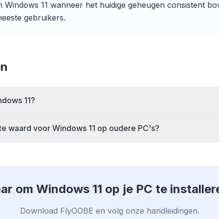
Windows 11 wanneer het huidige geheugen consistent bov
meeste gebruikers.
Blokkeer advertenties
Voor elke b
 3× sneller
& trackers
Chrome, Edge, 
refetch en cache-
Brave, Opera —
Stopt AI-overlays, banners
rkorten laadtijden
installeren, a
en cross-site trackers die je
en
elke website.
optimaliser
vertragen.
ndows 11?
te waard voor Windows 11 op oudere PC's?
ar om Windows 11 op je PC te installe
Download FlyOOBE en volg onze handleidingen.