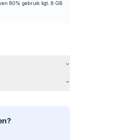
en 80% gebruik ligt. 8 GB
rowser
Firefox,
 eenmaal
llemaal
en.
ren?