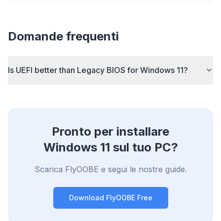
flyoobe
Pubblicità
Browser
Optimizer
Domande frequenti
Is UEFI better than Legacy BIOS for Windows 11?
Fino a 3× più veloce
Prefetch intelligente e regole di cache riducono i
tempi di caricamento su ogni sito.
Pronto per installare
Blocca pubblicità e tracker
Windows 11 sul tuo PC?
Ferma overlay AI, banner e tracker cross-site che
ti rallentano.
Scarica FlyOOBE e segui le nostre guide.
Per qualsiasi browser
Chrome, Edge, Firefox, Brave, Opera — installa
Download FlyOOBE Free
una volta, ottimizzali tutti.