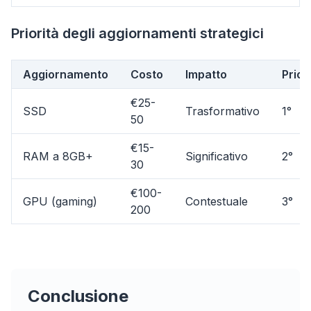
Priorità degli aggiornamenti strategici
Aggiornamento
Costo
Impatto
Prior
€25-
SSD
Trasformativo
1°
50
€15-
RAM a 8GB+
Significativo
2°
30
€100-
flyoobe
GPU (gaming)
Contestuale
3°
200
Pubblicità
Browser
Optimizer
Conclusione