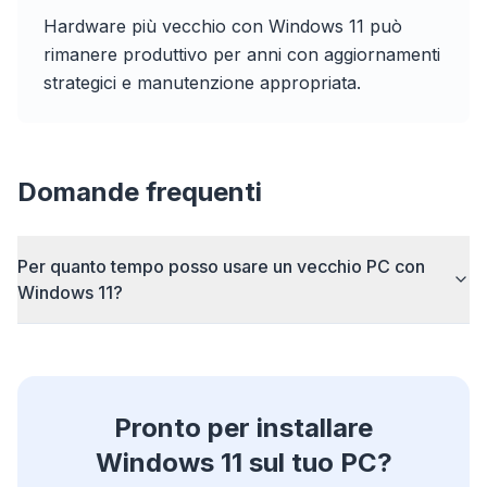
Hardware più vecchio con Windows 11 può
Fino a 3× più veloce
rimanere produttivo per anni con aggiornamenti
Prefetch intelligente e regole di cache riducono i
strategici e manutenzione appropriata.
tempi di caricamento su ogni sito.
Blocca pubblicità e tracker
Ferma overlay AI, banner e tracker cross-site che
Domande frequenti
ti rallentano.
Per qualsiasi browser
Chrome, Edge, Firefox, Brave, Opera — installa
Per quanto tempo posso usare un vecchio PC con
una volta, ottimizzali tutti.
Windows 11?
Pronto per installare
Windows 11 sul tuo PC?