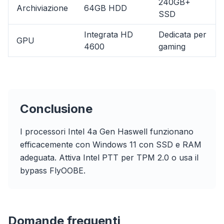
240GB+
Archiviazione
64GB HDD
Browser
Optimizer
SSD
Integrata HD
Dedicata per
GPU
4600
gaming
Fino a 3× più veloce
Prefetch intelligente e regole di cache riducono i
Conclusione
tempi di caricamento su ogni sito.
Blocca pubblicità e tracker
I processori Intel 4a Gen Haswell funzionano
Ferma overlay AI, banner e tracker cross-site che
efficacemente con Windows 11 con SSD e RAM
ti rallentano.
adeguata. Attiva Intel PTT per TPM 2.0 o usa il
Per qualsiasi browser
bypass FlyOOBE.
Chrome, Edge, Firefox, Brave, Opera — installa
una volta, ottimizzali tutti.
Domande frequenti