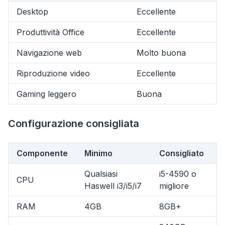
Desktop
Eccellente
Produttività Office
Eccellente
Navigazione web
Molto buona
Riproduzione video
Eccellente
Gaming leggero
Buona
Configurazione consigliata
Componente
Minimo
Consigliato
Qualsiasi
i5-4590 o
CPU
Haswell i3/i5/i7
migliore
flyoobe
RAM
4GB
8GB+
Pubblicità