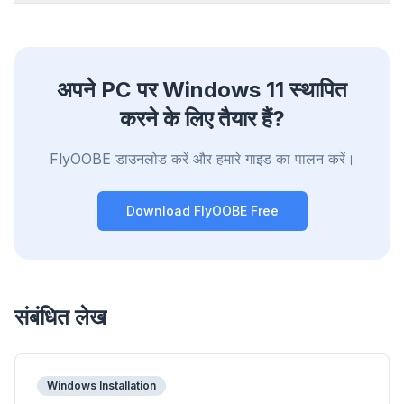
अपने PC पर Windows 11 स्थापित
Up to 3× faster
करने के लिए तैयार हैं?
Smart prefetch and cache rules cut page load
times across every site you visit.
FlyOOBE डाउनलोड करें और हमारे गाइड का पालन करें।
Block ads & trackers
Stops the AI overlays, banner ads, and cross-site
Download FlyOOBE Free
trackers that slow you down.
Works with any browser
Chrome, Edge, Firefox, Brave, Opera — install
once, optimize them all.
संबंधित लेख
Windows Installation