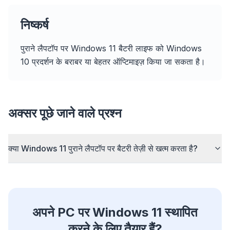
निष्कर्ष
flyoobe
पुराने लैपटॉप पर Windows 11 बैटरी लाइफ को Windows
Sponsored
10 प्रदर्शन के बराबर या बेहतर ऑप्टिमाइज़ किया जा सकता है।
Browser
Optimizer
अक्सर पूछे जाने वाले प्रश्न
Up to 3× faster
क्या Windows 11 पुराने लैपटॉप पर बैटरी तेज़ी से खत्म करता है?
Smart prefetch and cache rules cut page load
times across every site you visit.
Block ads & trackers
Stops the AI overlays, banner ads, and cross-site
अपने PC पर Windows 11 स्थापित
trackers that slow you down.
करने के लिए तैयार हैं?