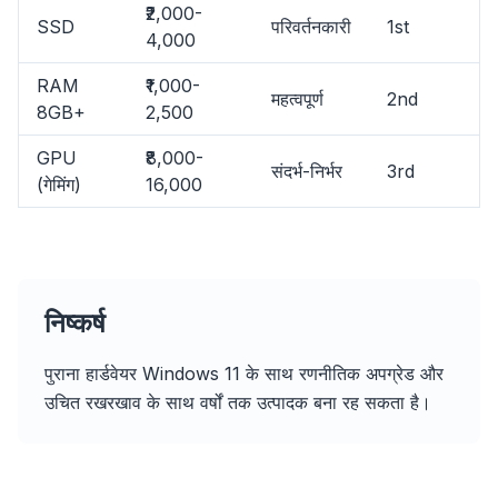
₹2,000-
SSD
परिवर्तनकारी
1st
4,000
RAM
₹1,000-
महत्वपूर्ण
2nd
8GB+
2,500
GPU
₹8,000-
संदर्भ-निर्भर
3rd
(गेमिंग)
16,000
flyoobe
Sponsored
Browser
Optimizer
निष्कर्ष
पुराना हार्डवेयर Windows 11 के साथ रणनीतिक अपग्रेड और
उचित रखरखाव के साथ वर्षों तक उत्पादक बना रह सकता है।
Up to 3× faster
Smart prefetch and cache rules cut page load