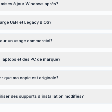
s mises à jour Windows après?
Bloquez pubs &
 3× plus rapide
Tous les navi
traqueurs
h intelligent et les
Chrome, Edge, 
arge UEFI et Legacy BIOS?
Stoppe les overlays IA, les
e cache réduisent
Brave, Opera — 
bannières et les traqueurs
s de chargement.
une fois, optimi
qui vous ralentissent.
 pour un usage commercial?
des laptops et des PC de marque?
er que ma copie est originale?
tiliser des supports d'installation modifiés?