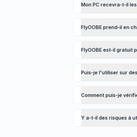
Mon PC recevra-t-il le
Jusqu'à
Le prefetc
FlyOOBE prend-il en ch
règles d
les temp
FlyOOBE est-il gratuit
Puis-je l'utiliser sur 
Comment puis-je vérifi
Y a-t-il des risques à u