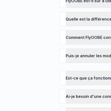
FlyOOBE est-il sûr à uti
Quelle est la différenc
Comment FlyOOBE conto
flyo
Puis-je annuler les modi
Est-ce que ça fonctio
Ai-je besoin d'une con