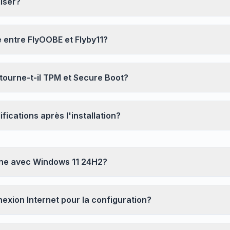
liser?
e entre FlyOOBE et Flyby11?
urne-t-il TPM et Secure Boot?
obe
fications après l'installation?
Browser
Optimizer
nne avec Windows 11 24H2?
nexion Internet pour la configuration?