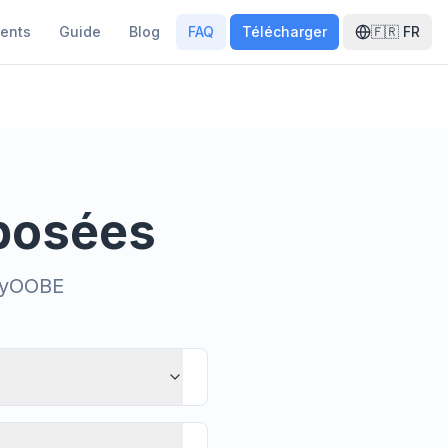
ents
Guide
Blog
FAQ
Télécharger
🇫🇷
FR
posées
FlyOOBE