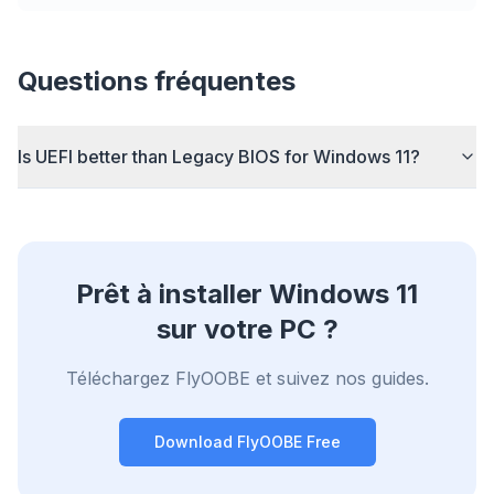
Publicité
Browser
Optimizer
Questions fréquentes
Is UEFI better than Legacy BIOS for Windows 11?
Jusqu'à 3× plus rapide
Le prefetch intelligent et les règles de cache
réduisent les temps de chargement.
Prêt à installer Windows 11
Bloquez pubs & traqueurs
sur votre PC ?
Stoppe les overlays IA, les bannières et les
traqueurs qui vous ralentissent.
Téléchargez FlyOOBE et suivez nos guides.
Tous les navigateurs
Chrome, Edge, Firefox, Brave, Opera — installez
Download FlyOOBE Free
une fois, optimisez tout.