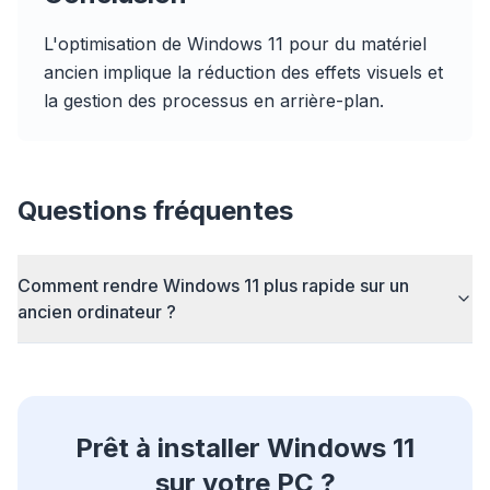
L'optimisation de Windows 11 pour du matériel
flyoobe
ancien implique la réduction des effets visuels et
Publicité
la gestion des processus en arrière-plan.
Browser
Optimizer
Questions fréquentes
Comment rendre Windows 11 plus rapide sur un
Jusqu'à 3× plus rapide
ancien ordinateur ?
Le prefetch intelligent et les règles de cache
réduisent les temps de chargement.
Bloquez pubs & traqueurs
Stoppe les overlays IA, les bannières et les
traqueurs qui vous ralentissent.
Prêt à installer Windows 11
sur votre PC ?
Tous les navigateurs