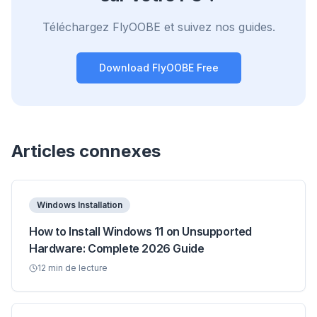
Chrome, Edge, Firefox, Brave, Opera — installez
une fois, optimisez tout.
Téléchargez FlyOOBE et suivez nos guides.
Download FlyOOBE Free
Articles connexes
Windows Installation
How to Install Windows 11 on Unsupported
Hardware: Complete 2026 Guide
12
min de lecture