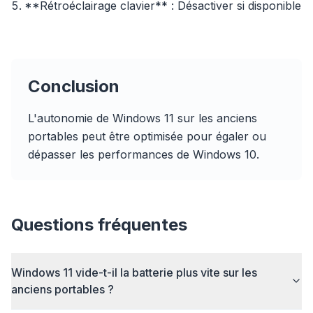
**Rétroéclairage clavier** : Désactiver si disponible
Jusqu'à 3× plus rapide
Conclusion
Le prefetch intelligent et les règles de cache
réduisent les temps de chargement.
L'autonomie de Windows 11 sur les anciens
Bloquez pubs & traqueurs
portables peut être optimisée pour égaler ou
Stoppe les overlays IA, les bannières et les
dépasser les performances de Windows 10.
traqueurs qui vous ralentissent.
Tous les navigateurs
Chrome, Edge, Firefox, Brave, Opera — installez
Questions fréquentes
une fois, optimisez tout.
Windows 11 vide-t-il la batterie plus vite sur les
anciens portables ?