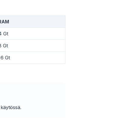
RAM
4 Gt
Sponsored
8 Gt
16 Gt
 käytössä.
 any
r