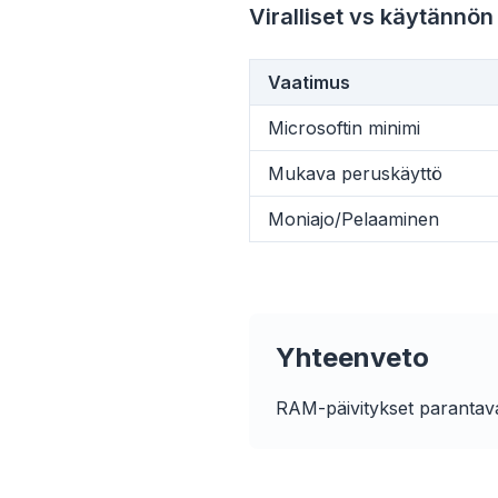
Viralliset vs käytännö
Vaatimus
flyo
Microsoftin minimi
Mukava peruskäyttö
Moniajo/Pelaaminen
Yhteenveto
RAM-päivitykset parantava
Up t