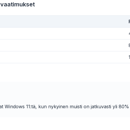
n vaatimukset
obe
Browser
Optimizer
t Windows 11:tä, kun nykyinen muisti on jatkuvasti yli 80%
Works with
Block ads & trackers
o 3× faster
browse
Stops the AI overlays,