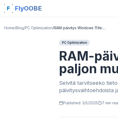
FlyOOBE
Home
/
Blog
/
PC Optimization
/
RAM-päivitys Windows 11:lle: Kuinka paljon muistia todella tarvitset?
PC Optimization
RAM-päivi
paljon mu
Selvitä tarvitseeko tie
päivitysvaihtoehdoista j
Published:
3/5/2025
7
min re