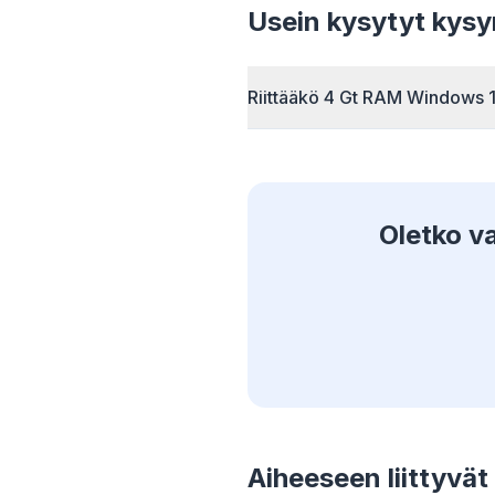
Smart pr
Usein kysytyt kys
rules cu
across ev
Riittääkö 4 Gt RAM Windows 1
Oletko v
Aiheeseen liittyvät 