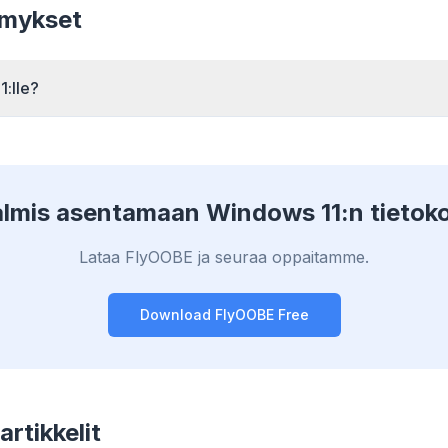
efetch and cache
ymykset
banner ads, and cross-site
Chrome, Edge, 
t page load times
trackers that slow you
Brave, Opera — 
ery site you visit.
down.
once, optimize t
1:lle?
almis asentamaan Windows 11:n tietoko
Lataa FlyOOBE ja seuraa oppaitamme.
Download FlyOOBE Free
artikkelit