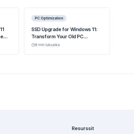
PC Optimization
11
SSD Upgrade for Windows 11:
ce
Transform Your Old PC
Performance
8
min lukuaika
Resurssit