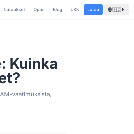
Lataukset
Opas
Blog
UKK
Lataa
🇫🇮
FI
: Kuinka
set?
 RAM-vaatimuksista,