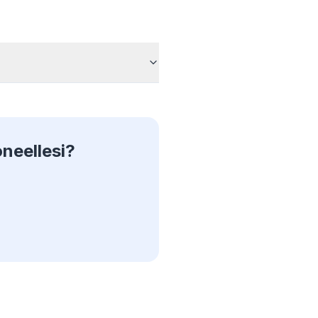
Firefox,
install
hem all.
neellesi?