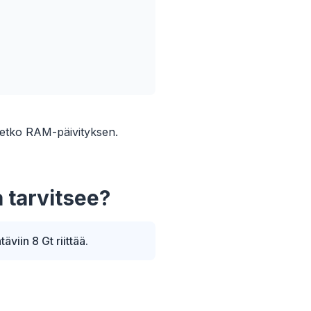
setko RAM-päivityksen.
 tarvitsee?
viin 8 Gt riittää.