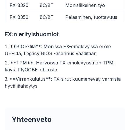
FX-8320
8C/8T
Monisäikeinen työ
FX-8350
8C/8T
Pelaaminen, tuottavuus
FX:n erityishuomiot
**BIOS-tila**: Monissa FX-emolevyissä ei ole
UEFI:tä, Legacy BIOS -asennus vaaditaan
**TPM**: Harvoissa FX-emolevyissä on TPM;
käytä FlyOOBE-ohitusta
**Virrankulutus**: FX-sirut kuumenevat; varmista
flyoobe
hyvä jäähdytys
Sponsored
Browser
Optimizer
Yhteenveto