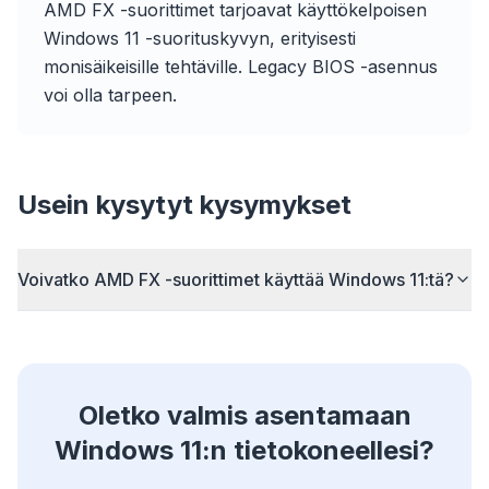
AMD FX -suorittimet tarjoavat käyttökelpoisen
Windows 11 -suorituskyvyn, erityisesti
Up to 3× faster
monisäikeisille tehtäville. Legacy BIOS -asennus
Smart prefetch and cache rules cut page load
voi olla tarpeen.
times across every site you visit.
Block ads & trackers
Stops the AI overlays, banner ads, and cross-site
trackers that slow you down.
Usein kysytyt kysymykset
Works with any browser
Chrome, Edge, Firefox, Brave, Opera — install
once, optimize them all.
Voivatko AMD FX -suorittimet käyttää Windows 11:tä?
Oletko valmis asentamaan
Windows 11:n tietokoneellesi?