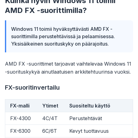
Kuinka hyvin Windows 11 toimii
AMD FX -suorittimilla?
Windows 11 toimii hyväksyttävästi AMD FX -
suorittimilla perustehtävissä ja pelaamisessa.
Yksisäikeinen suorituskyky on päärajoitus.
AMD FX -suorittimet tarjoavat vaihtelevaa Windows 11
-suorituskykyä ainutlaatuisen arkkitehtuurinsa vuoksi.
FX-suoritinvertailu
FX-malli
Ytimet
Suositeltu käyttö
FX-4300
4C/4T
Perustehtävät
FX-6300
6C/6T
Kevyt tuottavuus