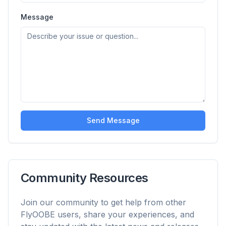
Hasta 3× más rápido
Prefetch inteligente y reglas de caché reducen
Message
los tiempos de carga en todas las webs.
Bloquea anuncios y rastreadores
Detiene overlays de IA, banners y rastreadores
que te ralentizan.
Para cualquier navegador
Chrome, Edge, Firefox, Brave, Opera — instala
una vez, optimiza todos.
Send Message
Community Resources
Join our community to get help from other
FlyOOBE users, share your experiences, and