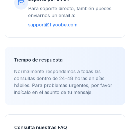
flyoobe
Para soporte directo, también puedes
Publicidad
enviarnos un email a:
Browser
Optimizer
support@flyoobe.com
Tiempo de respuesta
Hasta 3× más rápido
Normalmente respondemos a todas las
Prefetch inteligente y reglas de caché reducen
consultas dentro de 24-48 horas en días
los tiempos de carga en todas las webs.
hábiles. Para problemas urgentes, por favor
Bloquea anuncios y rastreadores
indícalo en el asunto de tu mensaje.
Detiene overlays de IA, banners y rastreadores
que te ralentizan.
Para cualquier navegador
Chrome, Edge, Firefox, Brave, Opera — instala
Consulta nuestras FAQ
una vez, optimiza todos.