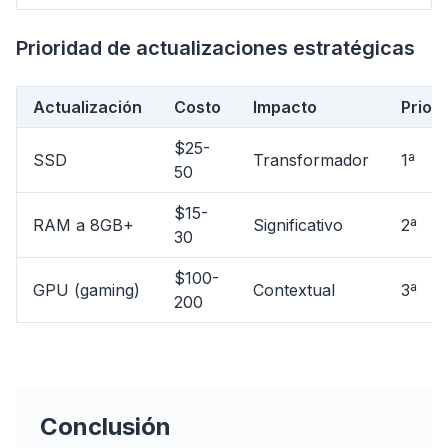
Prioridad de actualizaciones estratégicas
Actualización
Costo
Impacto
Prior
$25-
SSD
Transformador
1ª
50
$15-
RAM a 8GB+
Significativo
2ª
30
$100-
GPU (gaming)
Contextual
3ª
flyoobe
200
Publicidad
Browser
Optimizer
Conclusión