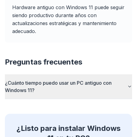
Hardware antiguo con Windows 11 puede seguir
siendo productivo durante años con
Hasta 3× más rápido
actualizaciones estratégicas y mantenimiento
Prefetch inteligente y reglas de caché reducen
adecuado.
los tiempos de carga en todas las webs.
Bloquea anuncios y rastreadores
Detiene overlays de IA, banners y rastreadores
que te ralentizan.
Preguntas frecuentes
Para cualquier navegador
Chrome, Edge, Firefox, Brave, Opera — instala
¿Cuánto tiempo puedo usar un PC antiguo con
una vez, optimiza todos.
Windows 11?
¿Listo para instalar Windows