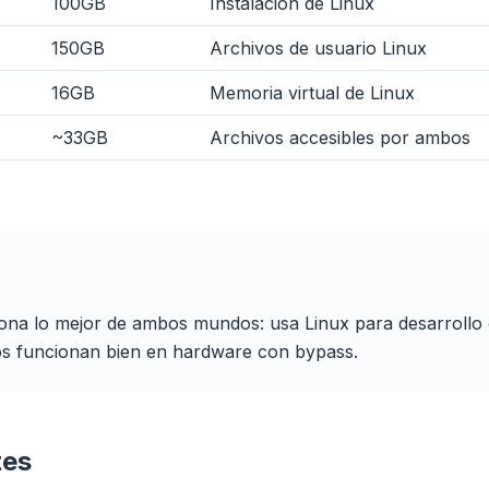
100GB
Instalación de Linux
150GB
Archivos de usuario Linux
16GB
Memoria virtual de Linux
~33GB
Archivos accesibles por ambos
Bloquea anuncios y
Para cualq
3× más rápido
rastreadores
navegad
nteligente y reglas
hé reducen los
Detiene overlays de IA,
Chrome, Edge, 
de carga en todas
banners y rastreadores que
Brave, Opera — i
las webs.
te ralentizan.
vez, optimiza 
ona lo mejor de ambos mundos: usa Linux para desarrollo 
os funcionan bien en hardware con bypass.
tes