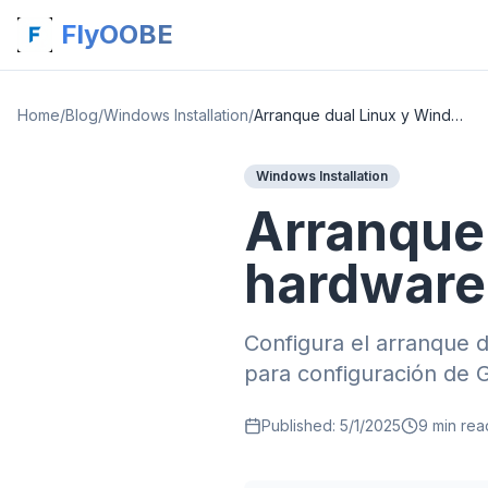
FlyOOBE
Home
/
Blog
/
Windows Installation
/
Arranque dual Linux y Windows 11 en hardware no compatible
Windows Installation
Arranque 
hardware
Configura el arranque 
para configuración de 
Published:
5/1/2025
9
min rea