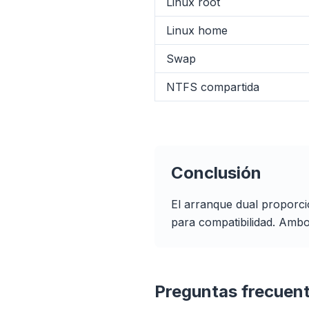
Linux root
Linux home
Swap
NTFS compartida
Hasta 
Prefetch i
de cac
tiempos 
Conclusión
El arranque dual proporci
para compatibilidad. Amb
Preguntas frecuen