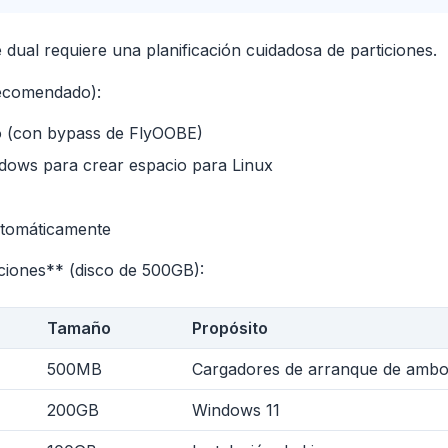
dual requiere una planificación cuidadosa de particiones.
Recomendado):
o (con bypass de FlyOOBE)
ndows para crear espacio para Linux
tomáticamente
ciones** (disco de 500GB):
obe
Tamaño
Propósito
Browser
Optimizer
500MB
Cargadores de arranque de amb
200GB
Windows 11