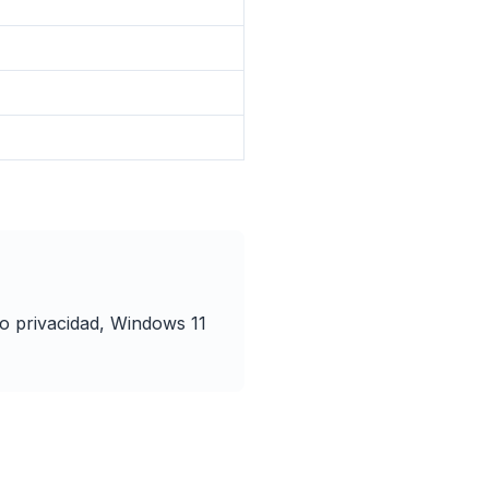
uier
or
Firefox,
nstala una
todos.
o privacidad, Windows 11