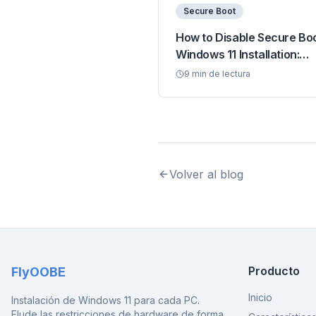
Secure Boot
How to Disable Secure Boo
Windows 11 Installation:
Complete Guide
9
min de lectura
Volver al blog
Producto
FlyOOBE
Inicio
Instalación de Windows 11 para cada PC.
Elude las restricciones de hardware de forma