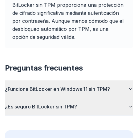
BitLocker sin TPM proporciona una protección
Para cualquier navegador
de cifrado significativa mediante autenticación
Chrome, Edge, Firefox, Brave, Opera — instala
por contraseña. Aunque menos cómodo que el
una vez, optimiza todos.
desbloqueo automático por TPM, es una
opción de seguridad válida.
Preguntas frecuentes
¿Funciona BitLocker en Windows 11 sin TPM?
¿Es seguro BitLocker sin TPM?