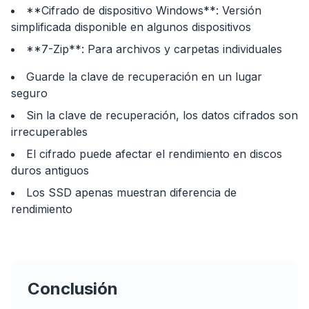
**Cifrado de dispositivo Windows**: Versión
simplificada disponible en algunos dispositivos
**7-Zip**: Para archivos y carpetas individuales
flyoobe
Guarde la clave de recuperación en un lugar
Publicidad
seguro
Browser
Optimizer
Sin la clave de recuperación, los datos cifrados son
irrecuperables
El cifrado puede afectar el rendimiento en discos
duros antiguos
Los SSD apenas muestran diferencia de
rendimiento
Hasta 3× más rápido
Prefetch inteligente y reglas de caché reducen
los tiempos de carga en todas las webs.
Bloquea anuncios y rastreadores
Conclusión
Detiene overlays de IA, banners y rastreadores
que te ralentizan.