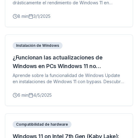
drásticamente el rendimiento de Windows 11 en
hardware antiguo.
8
min
3/1/2025
Instalación de Windows
¿Funcionan las actualizaciones de
Windows en PCs Windows 11 no
compatibles?
Aprende sobre la funcionalidad de Windows Update
en instalaciones de Windows 11 con bypass. Descubre
si las actualizaciones de seguridad y características se
instalan normalmente en hardware no compatible.
6
min
4/5/2025
Compatibilidad de hardware
Windows 11 on Intel 7th Gen (Kaby Lake):