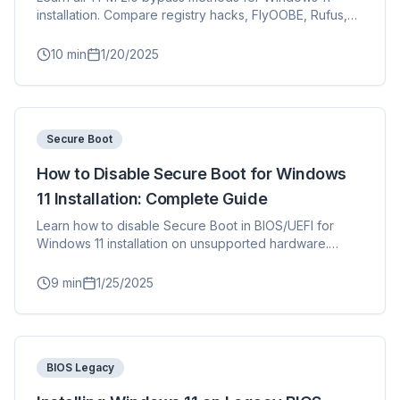
installation. Compare registry hacks, FlyOOBE, Rufus,
and ISO modification techniques with step-by-step
instructions.
10
min
1/20/2025
Secure Boot
How to Disable Secure Boot for Windows
11 Installation: Complete Guide
Learn how to disable Secure Boot in BIOS/UEFI for
Windows 11 installation on unsupported hardware.
Step-by-step instructions for all major motherboard
manufacturers.
9
min
1/25/2025
BIOS Legacy