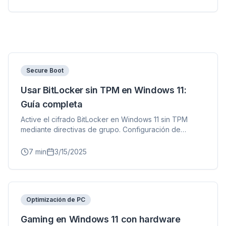
Secure Boot
Usar BitLocker sin TPM en Windows 11:
Guía completa
flyoobe
Active el cifrado BitLocker en Windows 11 sin TPM
Publicidad
mediante directivas de grupo. Configuración de
Browser
Optimizer
BitLocker con contraseña y opciones alternativas de
cifrado.
7
min
3/15/2025
Optimización de PC
Hasta 3× más rápido
Gaming en Windows 11 con hardware