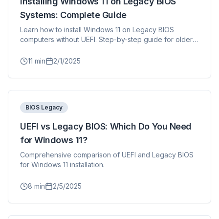
Installing Windows 11 on Legacy BIOS
Systems: Complete Guide
Learn how to install Windows 11 on Legacy BIOS
computers without UEFI. Step-by-step guide for older
motherboards using MBR partition scheme with
FlyOOBE.
11
min
2/1/2025
BIOS Legacy
UEFI vs Legacy BIOS: Which Do You Need
for Windows 11?
Comprehensive comparison of UEFI and Legacy BIOS
for Windows 11 installation.
8
min
2/5/2025