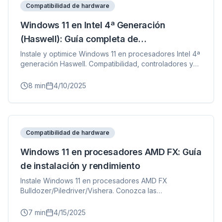
Compatibilidad de hardware
Windows 11 en Intel 4ª Generación
(Haswell): Guía completa de
compatibilidad
Instale y optimice Windows 11 en procesadores Intel 4ª
generación Haswell. Compatibilidad, controladores y
expectativas de rendimiento.
8
min
4/10/2025
Compatibilidad de hardware
Windows 11 en procesadores AMD FX: Guía
de instalación y rendimiento
Instale Windows 11 en procesadores AMD FX
Bulldozer/Piledriver/Vishera. Conozca las
consideraciones de BIOS y la optimización del
rendimiento.
7
min
4/15/2025