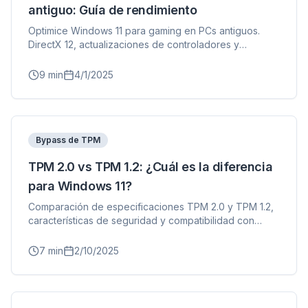
Prefetch inteligente y reglas de caché reducen
antiguo: Guía de rendimiento
los tiempos de carga en todas las webs.
Optimice Windows 11 para gaming en PCs antiguos.
Bloquea anuncios y rastreadores
DirectX 12, actualizaciones de controladores y
configuraciones de juegos para el mejor rendimiento.
Detiene overlays de IA, banners y rastreadores
que te ralentizan.
9
min
4/1/2025
Para cualquier navegador
Chrome, Edge, Firefox, Brave, Opera — instala
una vez, optimiza todos.
Bypass de TPM
TPM 2.0 vs TPM 1.2: ¿Cuál es la diferencia
para Windows 11?
Comparación de especificaciones TPM 2.0 y TPM 1.2,
características de seguridad y compatibilidad con
Windows 11. Descubra por qué Microsoft requiere TPM
2.0.
7
min
2/10/2025