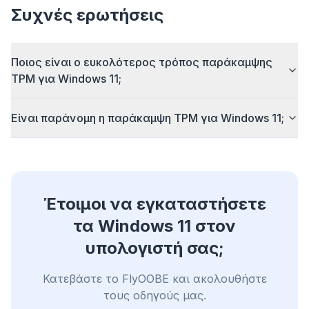
Stops the AI overlays, banner ads, and cross-site
Συχνές ερωτήσεις
trackers that slow you down.
Works with any browser
Ποιος είναι ο ευκολότερος τρόπος παράκαμψης
Chrome, Edge, Firefox, Brave, Opera — install
once, optimize them all.
TPM για Windows 11;
Είναι παράνομη η παράκαμψη TPM για Windows 11;
Έτοιμοι να εγκαταστήσετε
τα Windows 11 στον
υπολογιστή σας;
Κατεβάστε το FlyOOBE και ακολουθήστε
τους οδηγούς μας.