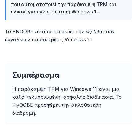
που αυτοματοποιεί την παράκαμψη TPM και
υλικού για εγκατάσταση Windows 11.
Το FlyOOBE αντιπροσωπεύει την εξέλιξη των
εργαλείων παράκαμψης Windows 11.
flyoobe
Sponsored
Browser
Optimizer
Συμπέρασμα
Η παράκαμψη TPM για Windows 11 είναι μια
καλά τεκμηριωμένη, ασφαλής διαδικασία. Το
FlyOOBE προσφέρει την απλούστερη
Up to 3× faster
διαδρομή.
Smart prefetch and cache rules cut page load
times across every site you visit.
Block ads & trackers