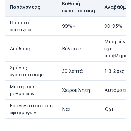
Καθαρή
Παράγοντας
Αναβάθμισ
εγκατάσταση
Ποσοστό
99%+
90-95%
επιτυχίας
Μπορεί να
Απόδοση
Βέλτιστη
έχει
προβλήματ
Χρόνος
30 λεπτά
1-3 ώρες
εγκατάστασης
Μεταφορά
Χειροκίνητη
Αυτόματη
ρυθμίσεων
Επανεγκατάσταση
Ναι
Όχι
flyoobe
εφαρμογών
Sponsored
Browser
Optimizer