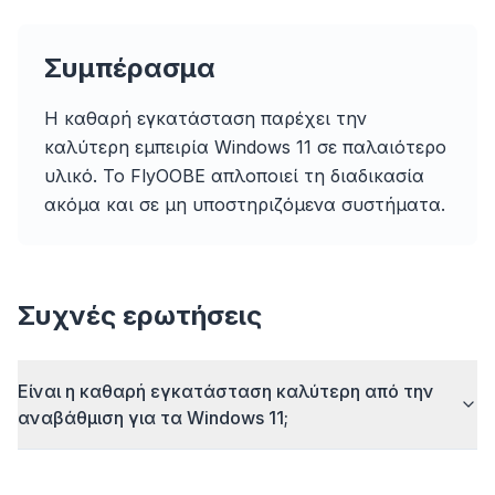
Συμπέρασμα
Η καθαρή εγκατάσταση παρέχει την
καλύτερη εμπειρία Windows 11 σε παλαιότερο
Up to 3× faster
υλικό. Το FlyOOBE απλοποιεί τη διαδικασία
Smart prefetch and cache rules cut page load
ακόμα και σε μη υποστηριζόμενα συστήματα.
times across every site you visit.
Block ads & trackers
Stops the AI overlays, banner ads, and cross-site
trackers that slow you down.
Συχνές ερωτήσεις
Works with any browser
Chrome, Edge, Firefox, Brave, Opera — install
once, optimize them all.
Είναι η καθαρή εγκατάσταση καλύτερη από την
αναβάθμιση για τα Windows 11;