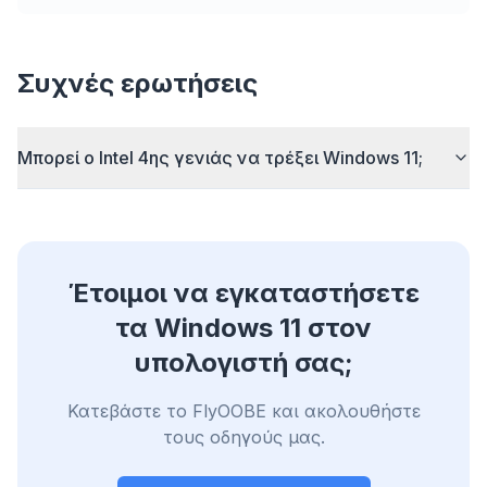
Up to 3× faster
Smart prefetch and cache rules cut page load
times across every site you visit.
Συχνές ερωτήσεις
Block ads & trackers
Stops the AI overlays, banner ads, and cross-site
Μπορεί ο Intel 4ης γενιάς να τρέξει Windows 11;
trackers that slow you down.
Works with any browser
Chrome, Edge, Firefox, Brave, Opera — install
once, optimize them all.
Έτοιμοι να εγκαταστήσετε
τα Windows 11 στον
υπολογιστή σας;
Κατεβάστε το FlyOOBE και ακολουθήστε
τους οδηγούς μας.