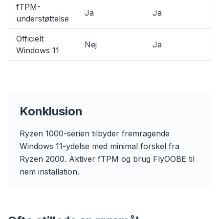
fTPM-
Ja
Ja
understøttelse
Officielt
Nej
Ja
Windows 11
flyoobe
Konklusion
Sponsored
Browser
Optimizer
Ryzen 1000-serien tilbyder fremragende
Windows 11-ydelse med minimal forskel fra
Ryzen 2000. Aktiver fTPM og brug FlyOOBE til
nem installation.
Up to 3× faster
Smart prefetch and cache rules cut page load