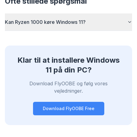
Ofte stillede spørgsmål
times across every site you visit.
Block ads & trackers
Stops the AI overlays, banner ads, and cross-site
Kan Ryzen 1000 køre Windows 11?
trackers that slow you down.
Works with any browser
Chrome, Edge, Firefox, Brave, Opera — install
once, optimize them all.
Klar til at installere Windows
11 på din PC?
Download FlyOOBE og følg vores
vejledninger.
Download FlyOOBE Free