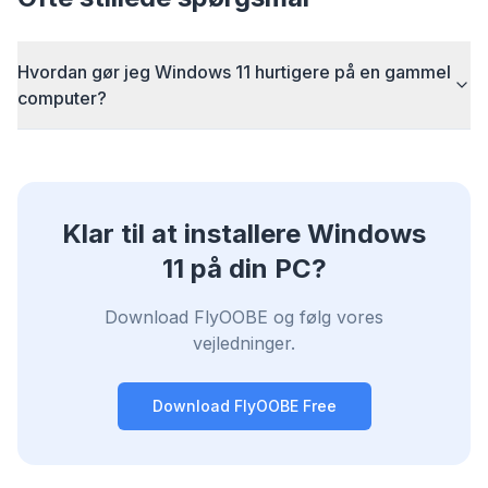
Sponsored
Browser
Optimizer
Hvordan gør jeg Windows 11 hurtigere på en gammel
computer?
Up to 3× faster
Klar til at installere Windows
Smart prefetch and cache rules cut page load
times across every site you visit.
11 på din PC?
Block ads & trackers
Download FlyOOBE og følg vores
Stops the AI overlays, banner ads, and cross-site
vejledninger.
trackers that slow you down.
Works with any browser
Download FlyOOBE Free
Chrome, Edge, Firefox, Brave, Opera — install
once, optimize them all.