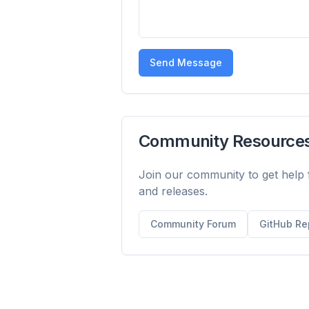
Až 
Chytrý p
cache z
všech w
Send Message
Community Resource
Join our community to get help 
and releases.
Community Forum
GitHub Re