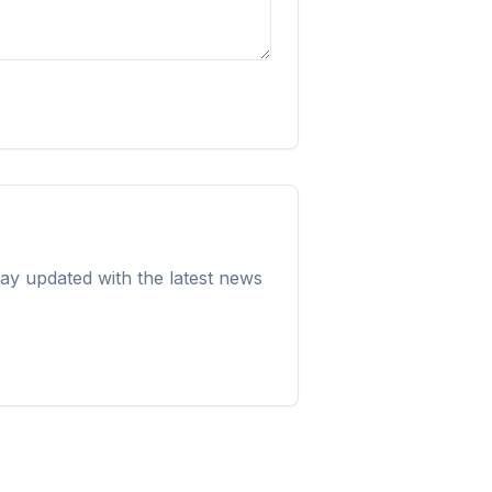
ohlížeč
Firefox,
— jedna
vše
áno.
ay updated with the latest news