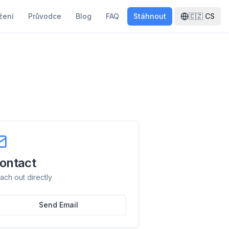
žení
Průvodce
Blog
FAQ
Stáhnout
🇨🇿
CS
ontact
ach out directly
Send Email