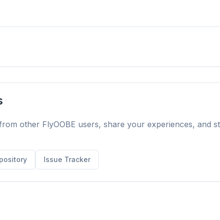
Blokuje reklamy a
Pro každý pr
3× rychleji
sledování
Chrome, Edge, 
refetch a pravidla
Brave, Opera 
Zastaví AI overlay, bannery
kracují načítání
instalace, 
a cross-site sledovače,
ebových stránek.
optimalizov
které vás zpomalují.
s
from other FlyOOBE users, share your experiences, and st
pository
Issue Tracker