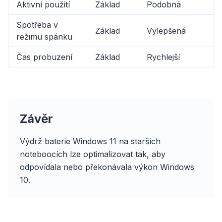
Aktivní použití
Základ
Podobná
Spotřeba v
Základ
Vylepšená
režimu spánku
Čas probuzení
Základ
Rychlejší
flyoobe
Závěr
Reklama
Browser
Optimizer
Výdrž baterie Windows 11 na starších
noteboocích lze optimalizovat tak, aby
odpovídala nebo překonávala výkon Windows
10.
Až 3× rychleji