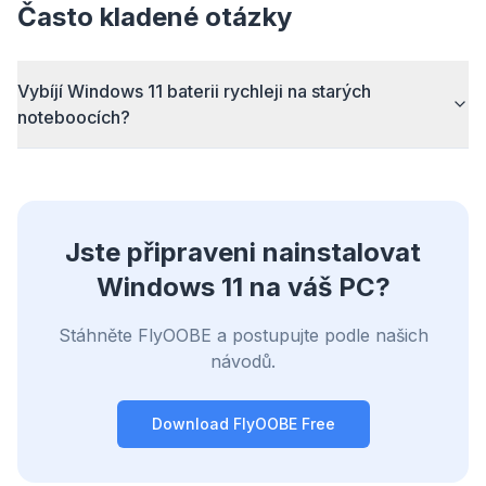
Chytrý prefetch a pravidla cache zkracují
Často kladené otázky
načítání všech webových stránek.
Blokuje reklamy a sledování
Vybíjí Windows 11 baterii rychleji na starých
Zastaví AI overlay, bannery a cross-site
noteboocích?
sledovače, které vás zpomalují.
Pro každý prohlížeč
Chrome, Edge, Firefox, Brave, Opera — jedna
instalace, vše optimalizováno.
Jste připraveni nainstalovat
Windows 11 na váš PC?
Stáhněte FlyOOBE a postupujte podle našich
návodů.
Download FlyOOBE Free