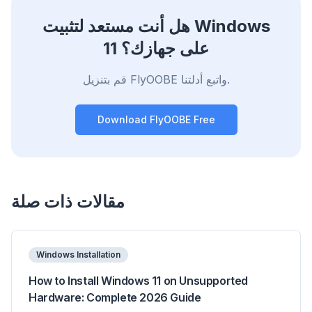
حظر الإعلانات والمتعقبات
هل أنت مستعد لتثبيت Windows
يوقف طبقات الذكاء الاصطناعي والإعلانات والمتعقبات بين
11 على جهازك؟
المواقع التي تبطئك.
قم بتنزيل FlyOOBE واتبع أدلتنا.
يعمل مع أي متصفح
Chrome وEdge وFirefox وBrave وOpera — تثبيت
واحد لتحسينها جميعًا.
Download FlyOOBE Free
مقالات ذات صلة
Windows Installation
How to Install Windows 11 on Unsupported
Hardware: Complete 2026 Guide